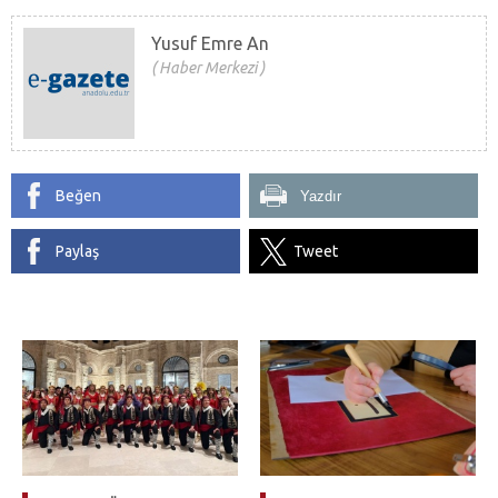
Yusuf Emre An
Haber Merkezi
Beğen
Yazdır
Paylaş
Tweet