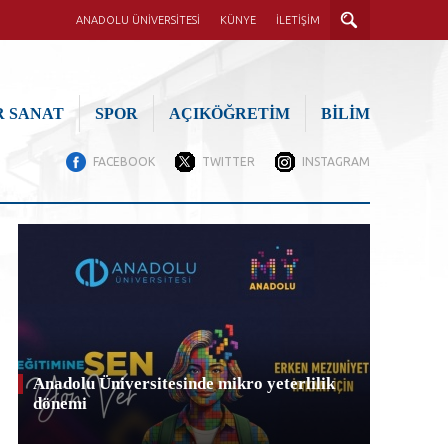
ANADOLU ÜNİVERSİTESİ
KÜNYE
İLETİŞİM
 SANAT
SPOR
AÇIKÖĞRETİM
BİLİM
FACEBOOK
TWITTER
INSTAGRAM
Anadolu Üniversitesinde mikro yeterlilik
dönemi