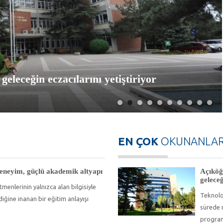
geleceğin eczacılarını yetiştiriyor
EN ÇOK
OKUNANLA
eneyim, güçlü akademik altyapı
Açıköğ
geleceğ
enlerinin yalnızca alan bilgisiyle
Teknoloj
iğine inanan bir eğitim anlayışı
sürede 
programl