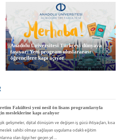
Anadolu Üniversitesi Türkçeyi dünyaya
Dijital geleceğe açılan kapı: Bilişim Teknolo
taşıyor: Yeni program uluslararası
öğrencilere kapı açıyor
R
retim Fakültesi yeni nesil ön lisans programlarıyla
in mesleklerine kapı aralıyor
ik gelişmeler, dijital dönüşüm ve değişen iş gücü ihtiyaçları, kısa
meslek sahibi olmayı sağlayan uygulama odaklı eğitim
arına olan ilgiyi her geçen yıl