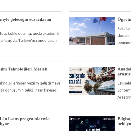
miyle geleceğin eczacılarını
Öğretm
Fakülte 
ltesi, köklü geçmişi, güçlü akademik
donanmış
anlayışıyla Türkiye'nin önde gelen
benimsi
lişim Teknolojileri Meslek
Anadolu
araştı
knolojilerinden yazılım geliştirmeye
Eskişehi
zlı dönüşüm nitelikli insan kaynağı
yöntemle
Araştır
l ön lisans programlarıyla
Bilgisa
lıyor
bekliy