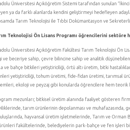
dolu Üniversitesi Açıköğretim Sistemi tarafından sunulan “İkinci
eyen ya da farklı alanlarda kendini geliştirmeyi hedefleyen ada
samda Tarım Teknolojisi ile Tıbbi Dokümantasyon ve Sekreterli
rım Teknolojisi Ön Lisans Programı öğrencilerini sektöre h
dolu Üniversitesi Açıköğretim Fakültesi Tarım Teknolojisi Ön Li
gi ve beceriye sahip, çevre bilincine sahip ve analitik düşünebil
la ve bahçe bitkileri yetiştiriciliği, örtü altı üretim, bitki hastalı
nleri yetiştiriciliği, tohum üretimi, fide-fidan üretimi, tarımsal 
temleri, ekoloji ve peyzaj gibi konularda öğrencilere hem teorik
gram mezunları; bitkisel üretim alanında faaliyet gösteren firma
iliklerinde, tarım ürünlerinin depolanması ve muhafazasında, g
uluşlarında, hayvansal üretim işletmelerinde, Tarım ve Orman Bak
ürünleri fakültelerinde, belediyelerin park-bahçe ve fen işleri 