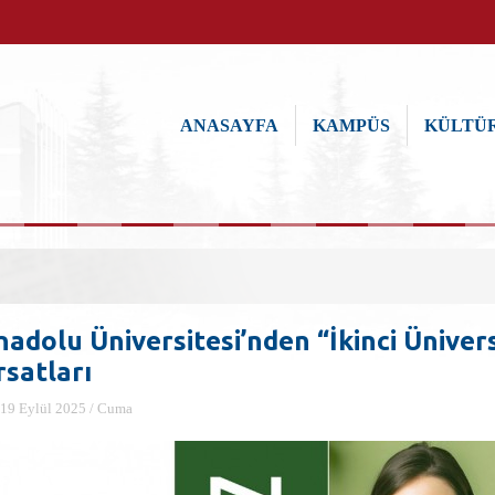
ANASAYFA
KAMPÜS
KÜLTÜR
nadolu Üniversitesi’nden “İkinci Üniver
rsatları
19 Eylül 2025 / Cuma