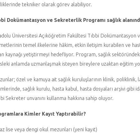
tliklerinde tekniker olarak görev alabiliyor.
bbi Dokümantasyon ve Sekreterlik Programı sağlık alanınd
dolu Üniversitesi Açıköğretim Fakültesi Tıbbi Dokümantasyon v
metlerinin temel ilkelerine hâkim, etkin iletişim kurabilen ve has
an kaynağı yetiştirmeyi hedefliyor. Program, sağlık sektöründeki
leki anlamda uzmanlaşmak isteyen bireylere uzaktan eğitim yoluy
unlar; özel ve kamuya ait sağlık kuruluşlarının klinik, poliklinik, 
imlerinde, sağlık kurulu, hasta kabul, hasta dosyaları arşivi gibi 
bi Sekreter unvanını kullanma hakkına sahip oluyor.
ogramlara Kimler Kayıt Yaptırabilir?
az lise veya dengi okul mezunları (yeni kayıt)