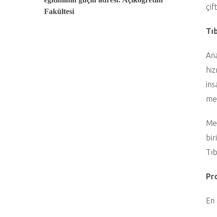
çif
Fakültesi
Tı
Ana
hiz
ins
mes
Mez
bir
Tıb
Pr
En 