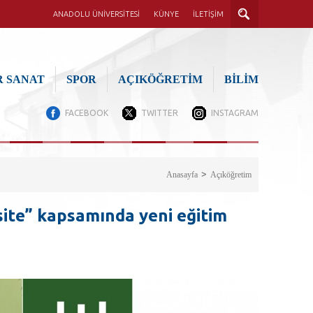
ANADOLU ÜNİVERSİTESİ
KÜNYE
İLETİŞİM
 SANAT
SPOR
AÇIKÖĞRETİM
BİLİM
FACEBOOK
TWITTER
INSTAGRAM
Anasayfa
Açıköğretim
site” kapsamında yeni eğitim