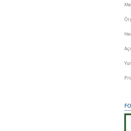
Mes
Örg
Her
Açı
Yur
Pro
FO