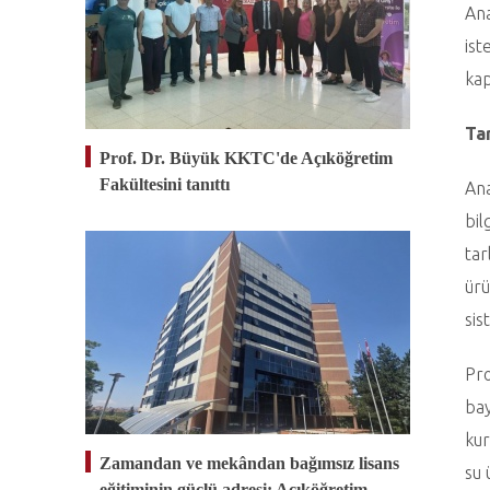
Ana
ist
kap
Ta
Prof. Dr. Büyük KKTC'de Açıköğretim
Fakültesini tanıttı
Ana
bil
tar
ürü
sis
Pro
bay
kur
Zamandan ve mekândan bağımsız lisans
su 
eğitiminin güçlü adresi: Açıköğretim