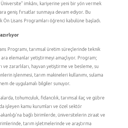
 Üniversite” imkânı, kariyerine yeni bir yön vermek
ylara geniş fırsatlar sunmaya devam ediyor. Bu
k Ön Lisans Programları öğrenci kabulüne başladı.
azırlıyor
sans Programı, tarımsal üretim süreçlerinde teknik
en ara elemanlar yetiştirmeyi amaçlıyor. Program;
kları ve zararlıları, hayvan yetiştirme ve besleme, su
ürünlerin işlenmesi, tarım makineleri kullanımı, sulama
 hem de uygulamalı bilgiler sunuyor.
larda, tohumculuk, fidancılık, tarımsal ilaç ve gübre
ıda işleyen kamu kurumları ve özel sektör
anlığı'na bağlı birimlerde, üniversitelerin ziraat ve
birimlerinde, tarım işletmelerinde ve araştırma