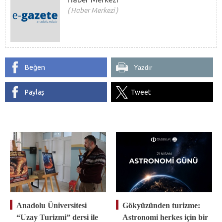
Haber Merkezi
Beğen
Yazdır
Paylaş
Tweet
Anadolu Üniversitesi
Gökyüzünden turizme:
“Uzay Turizmi” dersi ile
Astronomi herkes için bir