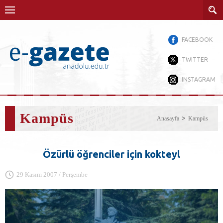
FACEBOOK
TWITTER
INSTAGRAM
Kampüs
Anasayfa
Kampüs
Özürlü öğrenciler için kokteyl
29 Kasım 2007 / Perşembe