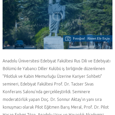
Fotoğraf : Ahmet Efe Erçin
Anadolu Üniversitesi Edebiyat Fakültesi Rus Dili ve Edebiyatı
Bölümü ile Yabancı Diller Kulübü iş birliğinde düzenlenen
"Pilotluk ve Kabin Memurluğu Üzerine Kariyer Sohbeti"
semineri, Edebiyat Fakültesi Prof. Dr. Taciser Sivas
Konferans Salonu’nda gerçekleştirildi. Seminere
moderatörlük yapan Doç. Dr. Sonnur Aktay’ın yanı sıra
konuşmacı olarak Pilot Eğitmen Barış Meral, Prof. Dr. Pilot
Hasan Fehmi Töre, Anadolu Uçuş ve Havacılık Akademisi