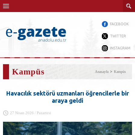
FACEBOOK
TWITTER
INSTAGRAM
Kampüs
Anasayfa
Kampüs
Havacılık sektörü uzmanları öğrencilerle bir
araya geldi
27 Nisan 2026 / Pazartesi