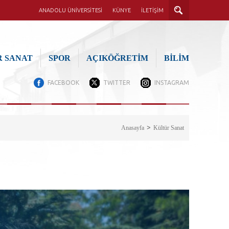
ANADOLU ÜNİVERSİTESİ
KÜNYE
İLETİŞİM
 SANAT
SPOR
AÇIKÖĞRETİM
BİLİM
FACEBOOK
TWITTER
INSTAGRAM
Anasayfa
Kültür Sanat