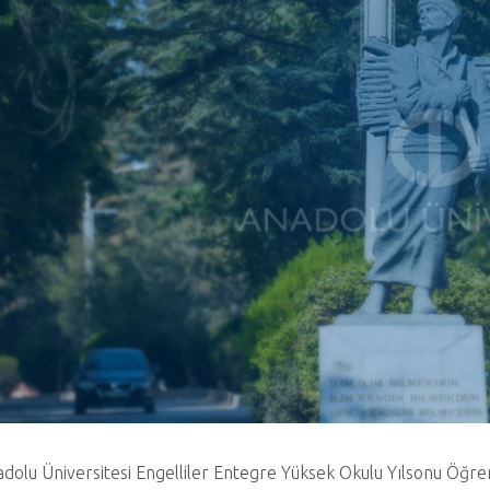
dolu Üniversitesi Engelliler Entegre Yüksek Okulu Yılsonu Öğren