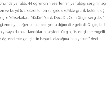
onu’nda yer aldı. 44 öğrencinin eserlerinin yer aldığı serginin açı
en ve bu yıl 6.’sı düzenlenen sergide özellikle grafik bölümü öğre
egre Yüksekokulu Müdürü Yard. Doç. Dr. Cem Girgin sergide, 1 
gilenmeye değer olanlarının yer aldığını dile getirdi. Girgin, bu 
piyasaya da hazırlandıklarını söyledi. Girgin, “İster işitme engell
 öğrencilerin gençlerin başarılı olacağına inanıyorum” dedi.