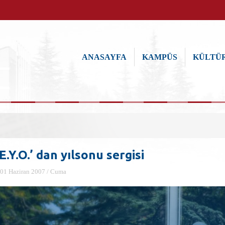
ANASAYFA
KAMPÜS
KÜLTÜR
E.Y.O.’ dan yılsonu sergisi
01 Haziran 2007 / Cuma