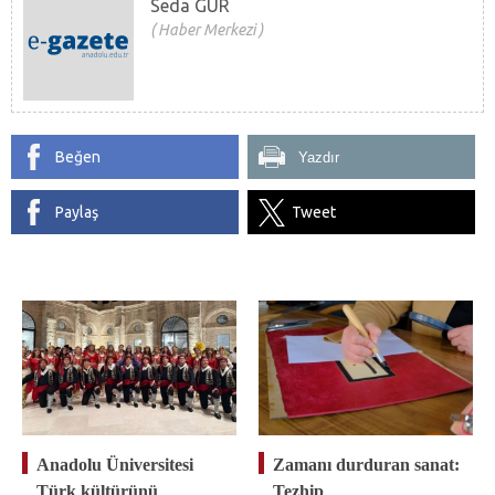
Seda GÜR
Haber Merkezi
Beğen
Yazdır
Paylaş
Tweet
Anadolu Üniversitesi
Zamanı durduran sanat:
Türk kültürünü
Tezhip