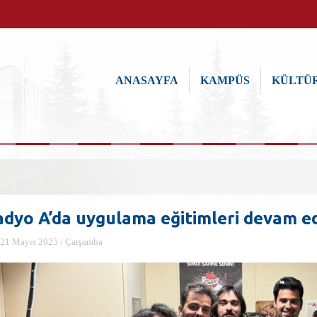
ANASAYFA
KAMPÜS
KÜLTÜR
adyo A’da uygulama eğitimleri devam e
21 Mayıs 2025 / Çarşamba