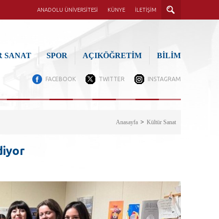
ANADOLU ÜNİVERSİTESİ
KÜNYE
İLETİŞİM
 SANAT
SPOR
AÇIKÖĞRETİM
BİLİM
FACEBOOK
TWITTER
INSTAGRAM
Anasayfa
Kültür Sanat
diyor