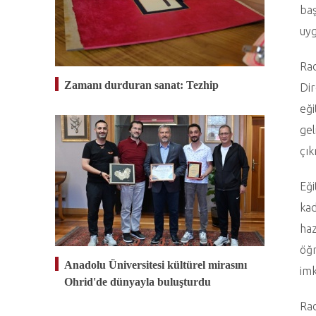
baş
uyg
Rad
Zamanı durduran sanat: Tezhip
Dir
eği
gel
çık
Eği
kad
haz
öğr
Anadolu Üniversitesi kültürel mirasını
imk
Ohrid'de dünyayla buluşturdu
Rad