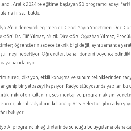
landı. Aralık 2024'te eğitime başlayan 50 programcı adayı farklı
ulama fırsatı buldu.
yo A'nın deneyimli eğitmenleri Genel Yayın Yönetmeni Öğr. Gö
ektörü Dr. Elif Yılmaz, Müzik Direktörü Oğuzhan Yılmaz, Prodük
timler; öğrencilerin sadece teknik bilgi değil, aynı zamanda yara
iştirmeyi hedefliyor. Öğrenciler, bahar dönemi boyunca edindikl
maya hazırlanıyor.
tim süreci, diksiyon, etkili konuşma ve sunum tekniklerinden r
ar geniş bir yelpazeyi kapsıyor. Radyo stüdyosunda yapılan bu u
ırlık, mikrofon kullanımı, ses montajı ve program akışını yönetm
enciler, ulusal radyoların kullandığı RCS-Selector gibi radyo yayı
ânı buluyor.
yo A, programcılık eğitimlerinde sunduğu bu uygulama olanaklar