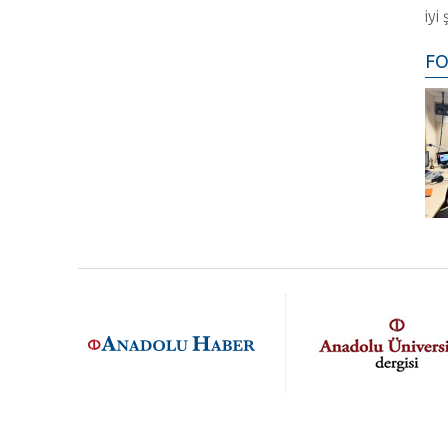
iyi
FO