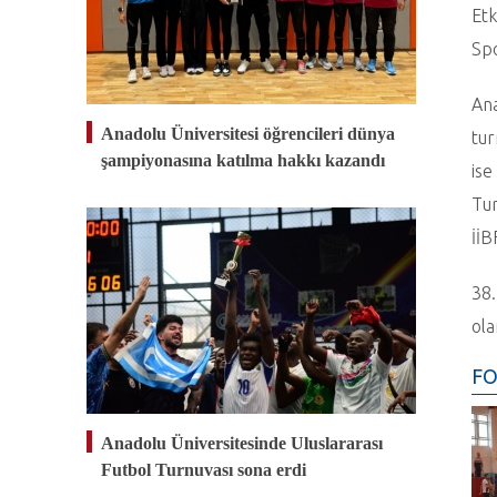
Etk
Spo
Ana
Anadolu Üniversitesi öğrencileri dünya
tur
şampiyonasına katılma hakkı kazandı
ise
Tur
İİB
38.
ola
FO
Anadolu Üniversitesinde Uluslararası
Futbol Turnuvası sona erdi