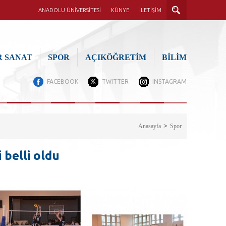
ANADOLU ÜNİVERSİTESİ
KÜNYE
İLETİŞİM
 SANAT
SPOR
AÇIKÖĞRETİM
BİLİM
FACEBOOK
TWITTER
INSTAGRAM
Anasayfa
Spor
 belli oldu