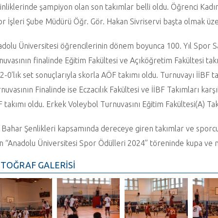
inliklerinde şampiyon olan son takımlar belli oldu. Öğrenci Kad
r İşleri Şube Müdürü Öğr. Gör. Hakan Sivriservi başta olmak üze
dolu Üniversitesi öğrencilerinin dönem boyunca 100. Yıl Spor 
nuvasının finalinde Eğitim Fakültesi ve Açıköğretim Fakültesi takı
 2-0’lık set sonuçlarıyla skorla AÖF takımı oldu. Turnuvayı İİBF t
nuvasının Finalinde ise Eczacılık Fakültesi ve İİBF Takımları karşıl
F takımı oldu. Erkek Voleybol Turnuvasını Eğitim Fakültesi(A) Tak
 Bahar Şenlikleri kapsamında dereceye giren takımlar ve spo
n “Anadolu Üniversitesi Spor Ödülleri 2024” töreninde kupa ve m
TOĞRAF GALERİSİ