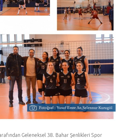
Fotoğraf : Yusuf Emre An,Selennur Kurugöl
tarafından Geleneksel 38. Bahar Şenlikleri Spor