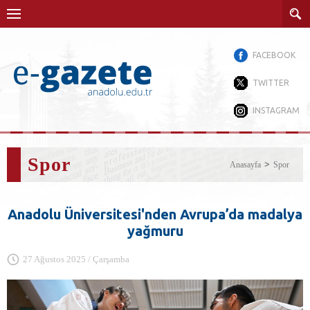
FACEBOOK
TWITTER
INSTAGRAM
Spor
Anasayfa
Spor
Anadolu Üniversitesi'nden Avrupa’da madalya
yağmuru
27 Ağustos 2025 / Çarşamba