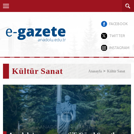
FACEBOOK
TWITTER
INSTAGRAM
Kültür Sanat
Anasayfa
Kültür Sanat