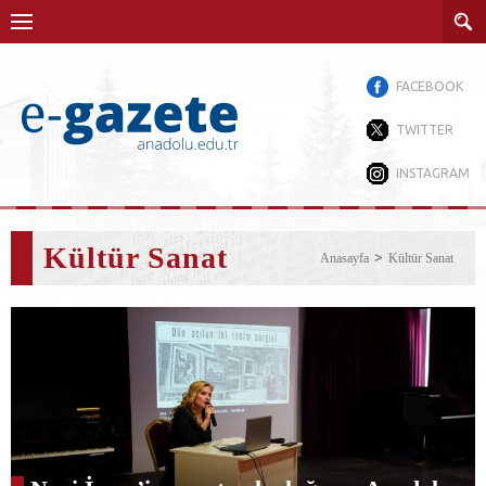
FACEBOOK
TWITTER
INSTAGRAM
Kültür Sanat
Anasayfa
Kültür Sanat