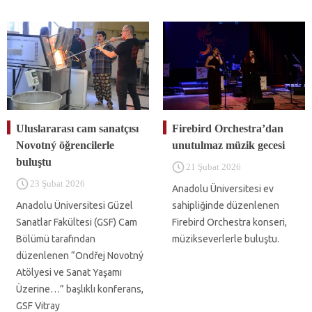
Uluslararası cam sanatçısı
Firebird Orchestra’dan
Novotný öğrencilerle
unutulmaz müzik gecesi
buluştu
21 Şubat 2026
23 Şubat 2026
Anadolu Üniversitesi ev
Anadolu Üniversitesi Güzel
sahipliğinde düzenlenen
Sanatlar Fakültesi (GSF) Cam
Firebird Orchestra konseri,
Bölümü tarafından
müzikseverlerle buluştu.
düzenlenen “Ondřej Novotný
Atölyesi ve Sanat Yaşamı
Üzerine…” başlıklı konferans,
GSF Vitray