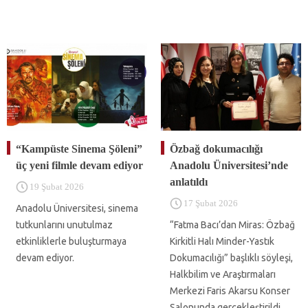
“Kampüste Sinema Şöleni”
Özbağ dokumacılığı
üç yeni filmle devam ediyor
Anadolu Üniversitesi’nde
anlatıldı
19 Şubat 2026
17 Şubat 2026
Anadolu Üniversitesi, sinema
tutkunlarını unutulmaz
“Fatma Bacı’dan Miras: Özbağ
etkinliklerle buluşturmaya
Kirkitli Halı Minder-Yastık
devam ediyor.
Dokumacılığı” başlıklı söyleşi,
Halkbilim ve Araştırmaları
Merkezi Faris Akarsu Konser
Salonunda gerçekleştirildi.