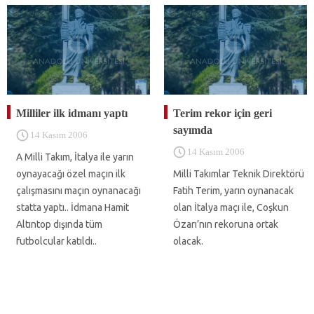
Milliler ilk idmanı yaptı
Terim rekor için geri
sayımda
14 Kasım 2006
14 Kasım 2006
A Milli Takım, İtalya ile yarın
oynayacağı özel maçın ilk
Milli Takımlar Teknik Direktörü
çalışmasını maçın oynanacağı
Fatih Terim, yarın oynanacak
statta yaptı.. İdmana Hamit
olan İtalya maçı ile, Coşkun
Altıntop dışında tüm
Özarı’nın rekoruna ortak
futbolcular katıldı..
olacak.