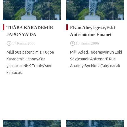
TUÃBA KARADEMİR
Elvan Abeylegesse,Eski
JAPONYA’DA
Antrenörüne Emanet
17 Kasım 2006
15 Kasım 2006
Milli buz patencimiz Tuğba
Milli Atleti,Federasyonun Eski
Karademir, Japonya’da
Sözleşmeli Antrenörü Rus
yapılacak NHK Trophy’sine
Anatoly Bychkov Çalıştıracak
katılacak.